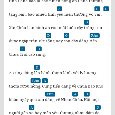
tình Chúa bao
la bao nhiêu hồng
ân Chúa thương
A
D
D
tặng ban, bao nhiêu tình
yêu mến thương vô
vàn.
G
Xin Chúa ban bình an con mãi luôn cậy
trông con
D
G
F#m
được ngập tràn sức
sống này
con đây dâng
tiến
A
D
Chúa
Trời cao
sang.
D
2. Cùng dâng
lên bánh thơm lành với ly hương
F#m
D
thơm rượu
nồng.
Cùng tiến dâng về Chúa bao khó
F#m
A
D
khăn ngày qua xin
dâng về Nhan
Chúa.
Hỡi mọi
A
D
người gần
xa hãy mến yêu thương nhau đậm
đà.